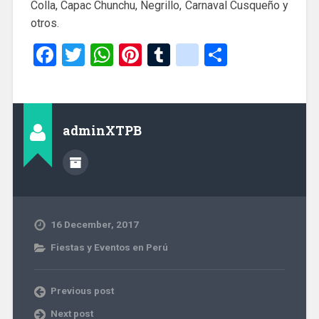
Colla, Capac Chunchu, Negrillo, Carnaval Cusqueño y
otros.
Facebook
Twitter
WhatsApp
Pinterest
Tumblr
google_boo
Share
adminXTPB
16 December, 2017
Fiestas y Eventos en Perú
Previous post
Next post